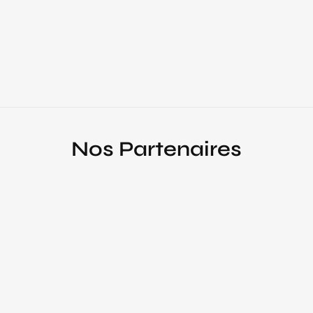
Nos Partenaires
Event
registratio
n
Please fill out the form